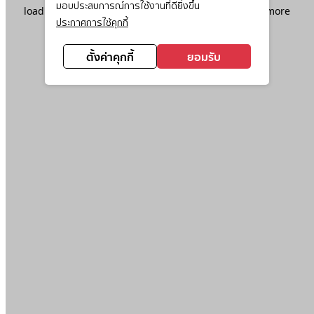
มอบประสบการณ์การใช้งานที่ดียิ่งขึ้น
loading
www.ktc.co.th
(see the
browser console
for more
ประกาศการใช้คุกกี้
information).
ตั้งค่าคุกกี้
ยอมรับ