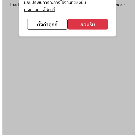
มอบประสบการณ์การใช้งานที่ดียิ่งขึ้น
loading
www.ktc.co.th
(see the
browser console
for more
ประกาศการใช้คุกกี้
information).
ตั้งค่าคุกกี้
ยอมรับ