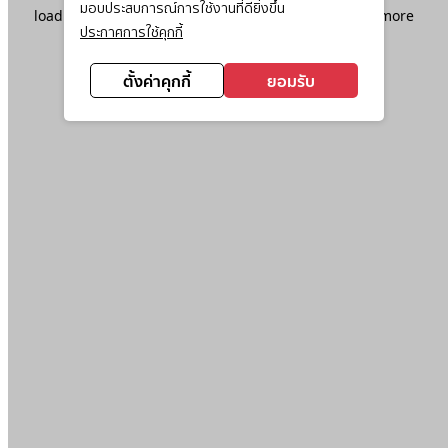
มอบประสบการณ์การใช้งานที่ดียิ่งขึ้น
loading
www.ktc.co.th
(see the
browser console
for more
ประกาศการใช้คุกกี้
information).
ตั้งค่าคุกกี้
ยอมรับ