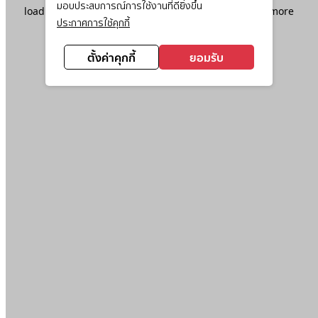
มอบประสบการณ์การใช้งานที่ดียิ่งขึ้น
loading
www.ktc.co.th
(see the
browser console
for more
ประกาศการใช้คุกกี้
information).
ตั้งค่าคุกกี้
ยอมรับ