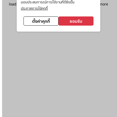
มอบประสบการณ์การใช้งานที่ดียิ่งขึ้น
loading
www.ktc.co.th
(see the
browser console
for more
ประกาศการใช้คุกกี้
information).
ตั้งค่าคุกกี้
ยอมรับ