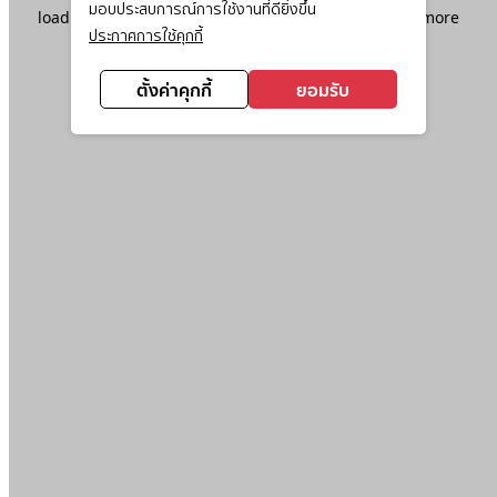
มอบประสบการณ์การใช้งานที่ดียิ่งขึ้น
loading
www.ktc.co.th
(see the
browser console
for more
ประกาศการใช้คุกกี้
information).
ตั้งค่าคุกกี้
ยอมรับ