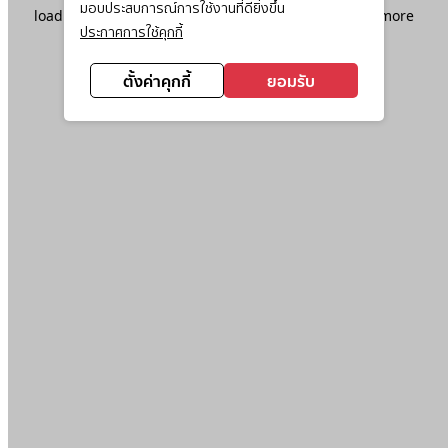
มอบประสบการณ์การใช้งานที่ดียิ่งขึ้น
loading
www.ktc.co.th
(see the
browser console
for more
ประกาศการใช้คุกกี้
information).
ตั้งค่าคุกกี้
ยอมรับ