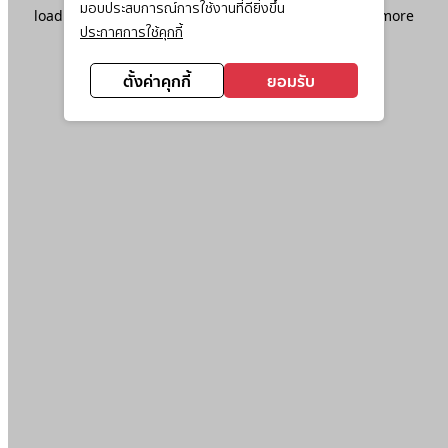
มอบประสบการณ์การใช้งานที่ดียิ่งขึ้น
loading
www.ktc.co.th
(see the
browser console
for more
ประกาศการใช้คุกกี้
information).
ตั้งค่าคุกกี้
ยอมรับ