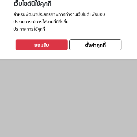
เว็บไซต์นี้ใช้คุกกี้
สำหรับพัฒนาประสิทธิภาพการทำงานเว็บไซต์ เพื่อมอบ
ประสบการณ์การใช้งานที่ดียิ่งขึ้น
exception has occurred while loading
www.ktc.co.th
(see the
browse
ประกาศการใช้คุกกี้
ยอมรับ
ตั้งค่าคุกกี้