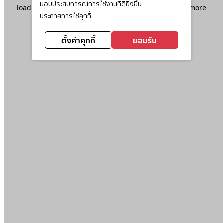
มอบประสบการณ์การใช้งานที่ดียิ่งขึ้น
loading
www.ktc.co.th
(see the
browser console
for more
ประกาศการใช้คุกกี้
information).
ตั้งค่าคุกกี้
ยอมรับ