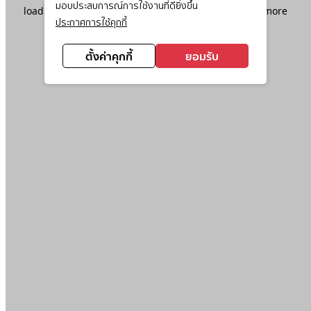
มอบประสบการณ์การใช้งานที่ดียิ่งขึ้น
loading
www.ktc.co.th
(see the
browser console
for more
ประกาศการใช้คุกกี้
information).
ตั้งค่าคุกกี้
ยอมรับ