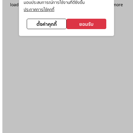
มอบประสบการณ์การใช้งานที่ดียิ่งขึ้น
loading
www.ktc.co.th
(see the
browser console
for more
ประกาศการใช้คุกกี้
information).
ตั้งค่าคุกกี้
ยอมรับ