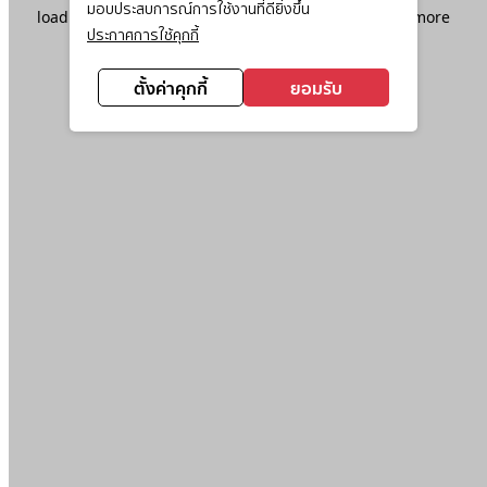
มอบประสบการณ์การใช้งานที่ดียิ่งขึ้น
loading
www.ktc.co.th
(see the
browser console
for more
ประกาศการใช้คุกกี้
information).
ตั้งค่าคุกกี้
ยอมรับ