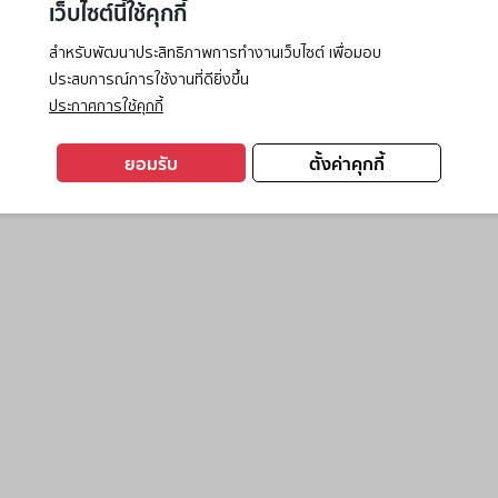
เว็บไซต์นี้ใช้คุกกี้
สำหรับพัฒนาประสิทธิภาพการทำงานเว็บไซต์ เพื่อมอบ
ประสบการณ์การใช้งานที่ดียิ่งขึ้น
exception has occurred while loading
www.ktc.co.th
(see the
browse
ประกาศการใช้คุกกี้
ยอมรับ
ตั้งค่าคุกกี้