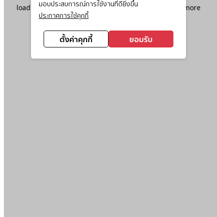
มอบประสบการณ์การใช้งานที่ดียิ่งขึ้น
loading
www.ktc.co.th
(see the
browser console
for more
ประกาศการใช้คุกกี้
information).
ตั้งค่าคุกกี้
ยอมรับ