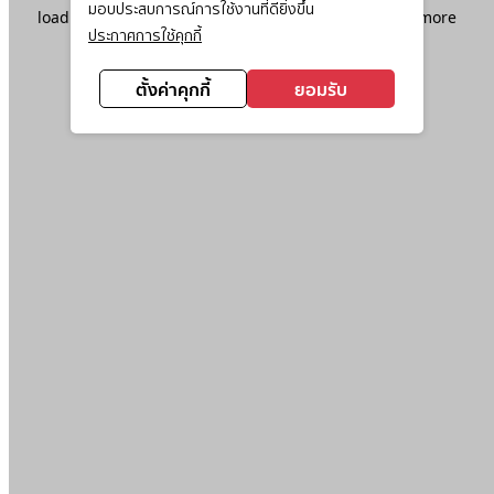
มอบประสบการณ์การใช้งานที่ดียิ่งขึ้น
loading
www.ktc.co.th
(see the
browser console
for more
ประกาศการใช้คุกกี้
information).
ตั้งค่าคุกกี้
ยอมรับ