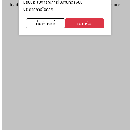
มอบประสบการณ์การใช้งานที่ดียิ่งขึ้น
loading
www.ktc.co.th
(see the
browser console
for more
ประกาศการใช้คุกกี้
information).
ตั้งค่าคุกกี้
ยอมรับ