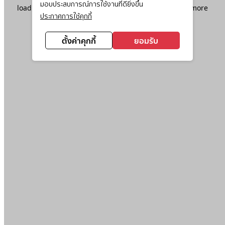
มอบประสบการณ์การใช้งานที่ดียิ่งขึ้น
loading
www.ktc.co.th
(see the
browser console
for more
ประกาศการใช้คุกกี้
information).
ตั้งค่าคุกกี้
ยอมรับ