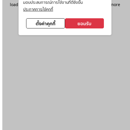
มอบประสบการณ์การใช้งานที่ดียิ่งขึ้น
loading
www.ktc.co.th
(see the
browser console
for more
ประกาศการใช้คุกกี้
information).
ตั้งค่าคุกกี้
ยอมรับ