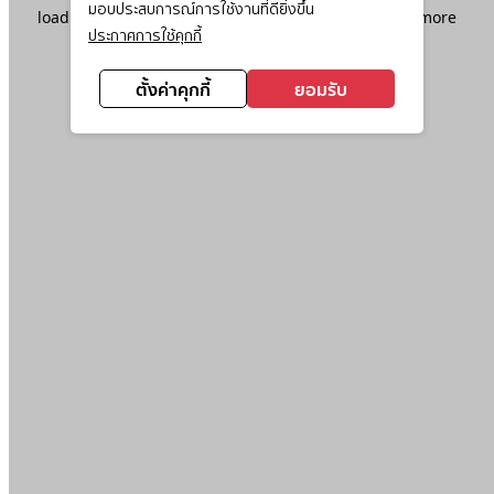
มอบประสบการณ์การใช้งานที่ดียิ่งขึ้น
loading
www.ktc.co.th
(see the
browser console
for more
ประกาศการใช้คุกกี้
information).
ตั้งค่าคุกกี้
ยอมรับ