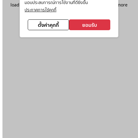
มอบประสบการณ์การใช้งานที่ดียิ่งขึ้น
loading
www.ktc.co.th
(see the
browser console
for more
ประกาศการใช้คุกกี้
information).
ตั้งค่าคุกกี้
ยอมรับ