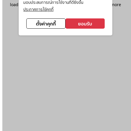
มอบประสบการณ์การใช้งานที่ดียิ่งขึ้น
loading
www.ktc.co.th
(see the
browser console
for more
ประกาศการใช้คุกกี้
information).
ตั้งค่าคุกกี้
ยอมรับ