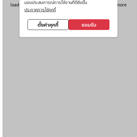
มอบประสบการณ์การใช้งานที่ดียิ่งขึ้น
loading
www.ktc.co.th
(see the
browser console
for more
ประกาศการใช้คุกกี้
information).
ตั้งค่าคุกกี้
ยอมรับ