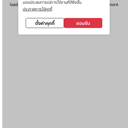
มอบประสบการณ์การใช้งานที่ดียิ่งขึ้น
loading
www.ktc.co.th
(see the
browser console
for more
ประกาศการใช้คุกกี้
information).
ตั้งค่าคุกกี้
ยอมรับ