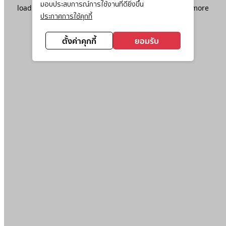
มอบประสบการณ์การใช้งานที่ดียิ่งขึ้น
loading
www.ktc.co.th
(see the
browser console
for more
ประกาศการใช้คุกกี้
information).
ตั้งค่าคุกกี้
ยอมรับ