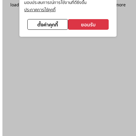
มอบประสบการณ์การใช้งานที่ดียิ่งขึ้น
loading
www.ktc.co.th
(see the
browser console
for more
ประกาศการใช้คุกกี้
information).
ตั้งค่าคุกกี้
ยอมรับ