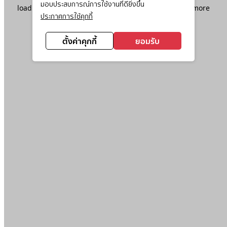
มอบประสบการณ์การใช้งานที่ดียิ่งขึ้น
loading
www.ktc.co.th
(see the
browser console
for more
ประกาศการใช้คุกกี้
information).
ตั้งค่าคุกกี้
ยอมรับ