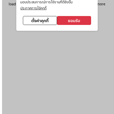
มอบประสบการณ์การใช้งานที่ดียิ่งขึ้น
loading
www.ktc.co.th
(see the
browser console
for more
ประกาศการใช้คุกกี้
information).
ตั้งค่าคุกกี้
ยอมรับ