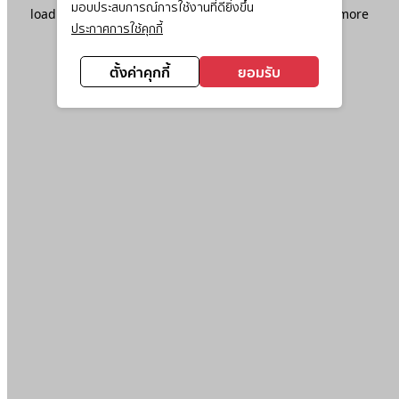
มอบประสบการณ์การใช้งานที่ดียิ่งขึ้น
loading
www.ktc.co.th
(see the
browser console
for more
ประกาศการใช้คุกกี้
information).
ตั้งค่าคุกกี้
ยอมรับ