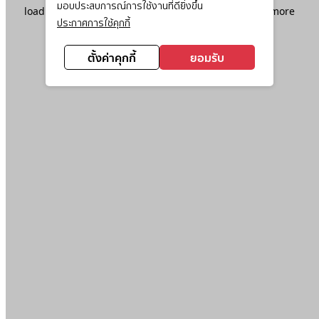
มอบประสบการณ์การใช้งานที่ดียิ่งขึ้น
loading
www.ktc.co.th
(see the
browser console
for more
ประกาศการใช้คุกกี้
information).
ตั้งค่าคุกกี้
ยอมรับ