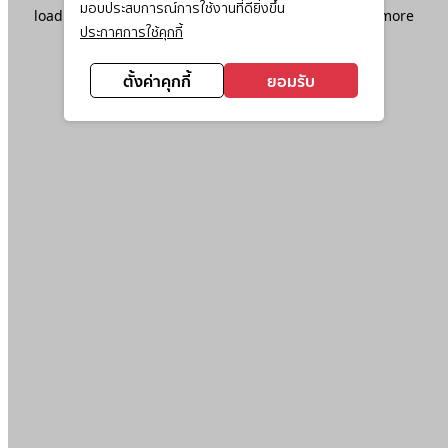
มอบประสบการณ์การใช้งานที่ดียิ่งขึ้น
loading
www.ktc.co.th
(see the
browser console
for more
ประกาศการใช้คุกกี้
information).
ตั้งค่าคุกกี้
ยอมรับ