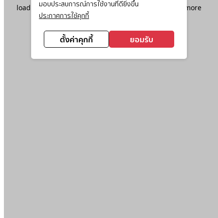
มอบประสบการณ์การใช้งานที่ดียิ่งขึ้น
loading
www.ktc.co.th
(see the
browser console
for more
ประกาศการใช้คุกกี้
information).
ตั้งค่าคุกกี้
ยอมรับ