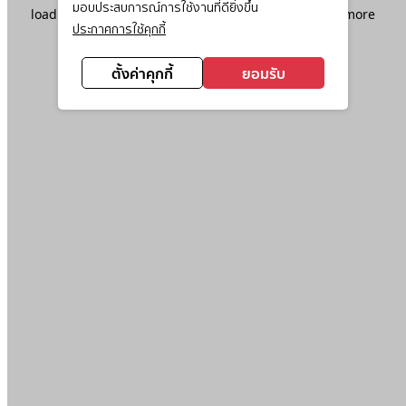
มอบประสบการณ์การใช้งานที่ดียิ่งขึ้น
loading
www.ktc.co.th
(see the
browser console
for more
ประกาศการใช้คุกกี้
information).
ตั้งค่าคุกกี้
ยอมรับ