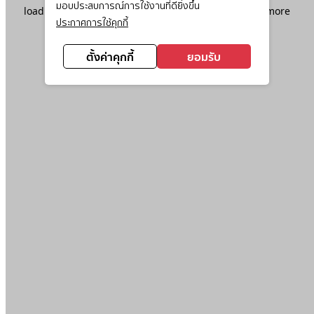
มอบประสบการณ์การใช้งานที่ดียิ่งขึ้น
loading
www.ktc.co.th
(see the
browser console
for more
ประกาศการใช้คุกกี้
information).
ตั้งค่าคุกกี้
ยอมรับ