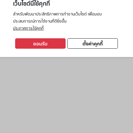
เว็บไซต์นี้ใช้คุกกี้
สำหรับพัฒนาประสิทธิภาพการทำงานเว็บไซต์ เพื่อมอบ
ประสบการณ์การใช้งานที่ดียิ่งขึ้น
exception has occurred while loading
www.ktc.co.th
(see the
browse
ประกาศการใช้คุกกี้
ยอมรับ
ตั้งค่าคุกกี้