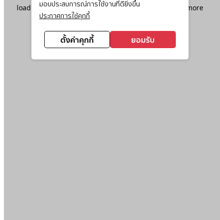
มอบประสบการณ์การใช้งานที่ดียิ่งขึ้น
loading
www.ktc.co.th
(see the
browser console
for more
ประกาศการใช้คุกกี้
information).
ตั้งค่าคุกกี้
ยอมรับ