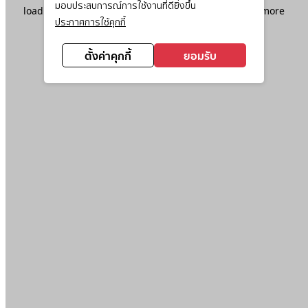
มอบประสบการณ์การใช้งานที่ดียิ่งขึ้น
loading
www.ktc.co.th
(see the
browser console
for more
ประกาศการใช้คุกกี้
information).
ตั้งค่าคุกกี้
ยอมรับ