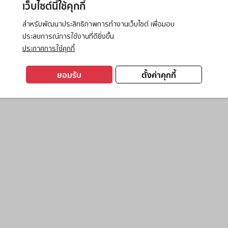
เว็บไซต์นี้ใช้คุกกี้
สำหรับพัฒนาประสิทธิภาพการทำงานเว็บไซต์ เพื่อมอบ
ประสบการณ์การใช้งานที่ดียิ่งขึ้น
exception has occurred while loading
www.ktc.co.th
(see the
browse
ประกาศการใช้คุกกี้
ยอมรับ
ตั้งค่าคุกกี้