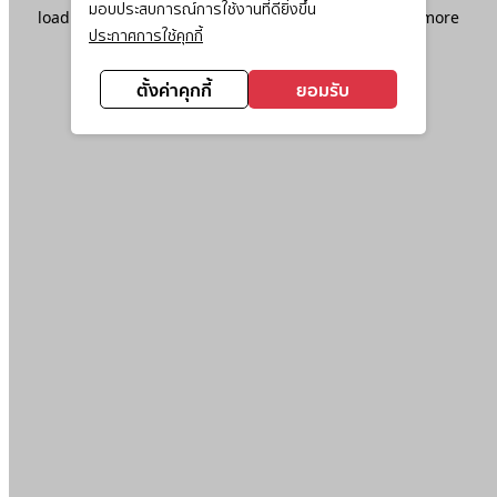
มอบประสบการณ์การใช้งานที่ดียิ่งขึ้น
loading
www.ktc.co.th
(see the
browser console
for more
ประกาศการใช้คุกกี้
information).
ตั้งค่าคุกกี้
ยอมรับ