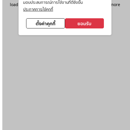
มอบประสบการณ์การใช้งานที่ดียิ่งขึ้น
loading
www.ktc.co.th
(see the
browser console
for more
ประกาศการใช้คุกกี้
information).
ตั้งค่าคุกกี้
ยอมรับ