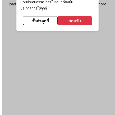
มอบประสบการณ์การใช้งานที่ดียิ่งขึ้น
loading
www.ktc.co.th
(see the
browser console
for more
ประกาศการใช้คุกกี้
information).
ตั้งค่าคุกกี้
ยอมรับ