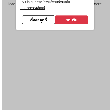
มอบประสบการณ์การใช้งานที่ดียิ่งขึ้น
loading
www.ktc.co.th
(see the
browser console
for more
ประกาศการใช้คุกกี้
information).
ตั้งค่าคุกกี้
ยอมรับ