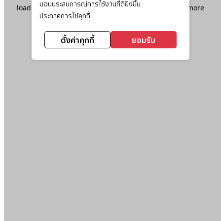
มอบประสบการณ์การใช้งานที่ดียิ่งขึ้น
loading
www.ktc.co.th
(see the
browser console
for more
ประกาศการใช้คุกกี้
information).
ตั้งค่าคุกกี้
ยอมรับ