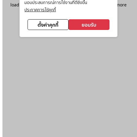
มอบประสบการณ์การใช้งานที่ดียิ่งขึ้น
loading
www.ktc.co.th
(see the
browser console
for more
ประกาศการใช้คุกกี้
information).
ตั้งค่าคุกกี้
ยอมรับ