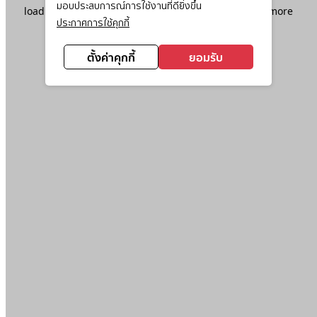
มอบประสบการณ์การใช้งานที่ดียิ่งขึ้น
loading
www.ktc.co.th
(see the
browser console
for more
ประกาศการใช้คุกกี้
information).
ตั้งค่าคุกกี้
ยอมรับ