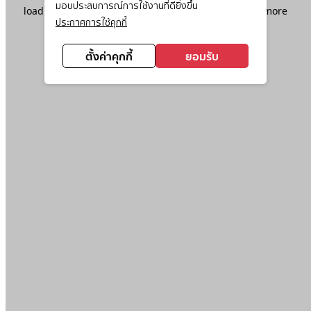
มอบประสบการณ์การใช้งานที่ดียิ่งขึ้น
loading
www.ktc.co.th
(see the
browser console
for more
ประกาศการใช้คุกกี้
information).
ตั้งค่าคุกกี้
ยอมรับ