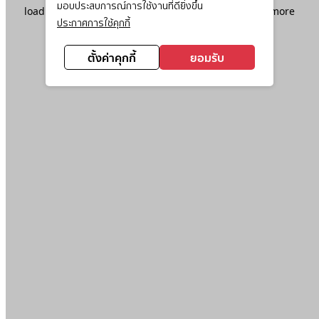
มอบประสบการณ์การใช้งานที่ดียิ่งขึ้น
loading
www.ktc.co.th
(see the
browser console
for more
ประกาศการใช้คุกกี้
information).
ตั้งค่าคุกกี้
ยอมรับ