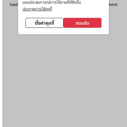
มอบประสบการณ์การใช้งานที่ดียิ่งขึ้น
loading
www.ktc.co.th
(see the
browser console
for more
ประกาศการใช้คุกกี้
information).
ตั้งค่าคุกกี้
ยอมรับ