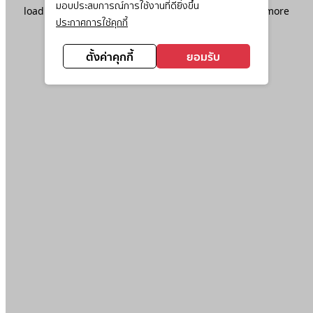
มอบประสบการณ์การใช้งานที่ดียิ่งขึ้น
loading
www.ktc.co.th
(see the
browser console
for more
ประกาศการใช้คุกกี้
information).
ตั้งค่าคุกกี้
ยอมรับ