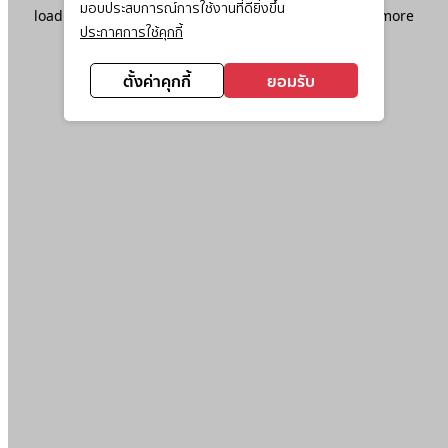
มอบประสบการณ์การใช้งานที่ดียิ่งขึ้น
loading
www.ktc.co.th
(see the
browser console
for more
ประกาศการใช้คุกกี้
information).
ตั้งค่าคุกกี้
ยอมรับ